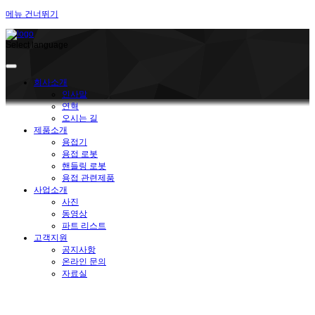
메뉴 건너뛰기
Select language
회사소개
인사말
연혁
오시는 길
제품소개
용접기
용접 로봇
핸들링 로봇
용접 관련제품
사업소개
사진
동영상
파트 리스트
고객지원
공지사항
온라인 문의
자료실