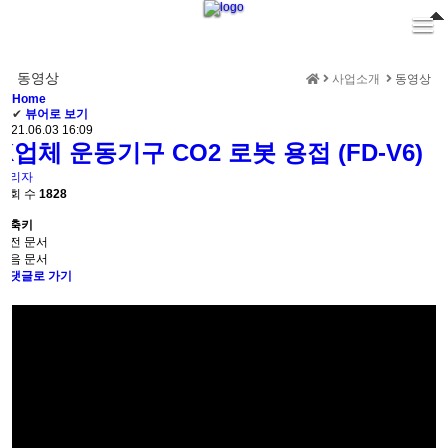
메뉴 건너뛰기
동영상
사업소개
동영상
Home
✔
뷰어로 보기
2021.06.03 16:09
K업체 운동기구 CO2 로봇 용접 (FD-V6)
관리자
조회 수
1828
?
단축키
이전 문서
다음 문서
댓글로 가기