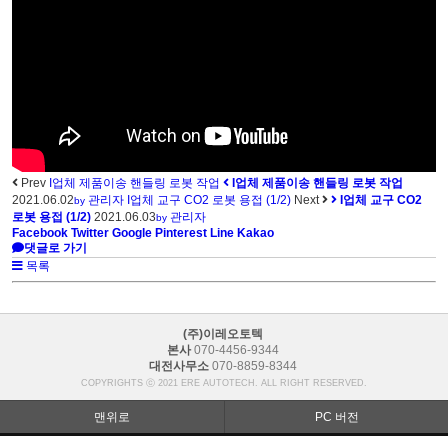
Prev
I업체 제품이송 핸들링 로봇 작업
I업체 제품이송 핸들링 로봇 작업
2021.06.02
관리자
I업체 교구 CO2 로봇 용접 (1/2)
Next
I업체 교구 CO2
by
로봇 용접 (1/2)
2021.06.03
관리자
by
Facebook
Twitter
Google
Pinterest
Line
Kakao
댓글로 가기
목록
(주)이레오토텍
본사
070-4456-9344
대전사무소
070-8859-8344
COPYRIGHTS ⓒ 2021 ERE AUTOTECH. ALL RIGHT RESERVED.
맨위로
PC 버전