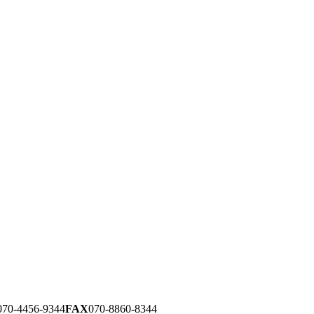
070-4456-9344
FAX
070-8860-8344