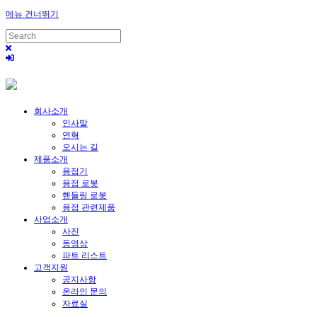
메뉴 건너뛰기
회사소개
인사말
연혁
오시는 길
제품소개
용접기
용접 로봇
핸들링 로봇
용접 관련제품
사업소개
사진
동영상
파트 리스트
고객지원
공지사항
온라인 문의
자료실