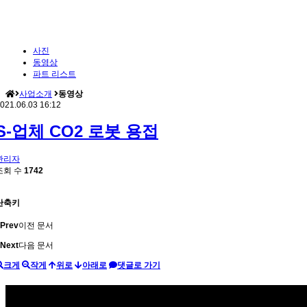
사진
동영상
파트 리스트
사업소개
동영상
021.06.03 16:12
S-업체 CO2 로봇 용접
관리자
조회 수
1742
단축키
Prev
이전 문서
Next
다음 문서
크게
작게
위로
아래로
댓글로 가기